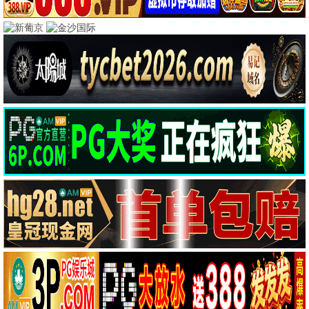
探索2026最新电影
了解品牌历史
🎬 热门电影 · 高清在线
更多 →
正片
正片
HD中字
旺达·塞克丝：一笑
喜剧/脱口秀
杰克·莱恩：幽灵之
动作/惊悚
马达加斯加：狐猴
动画/冒险
永流传
战
之岛
HD中字
HD中字
HD中字
喜剧/脱口秀
动作/惊悚
动画/冒险
小英雄与大刺客
动作/剧情
潘多拉
科幻/灾难
迈尔安德快感
剧情/爱情
HD国语
HD中字
TC中字
动作/剧情
科幻/灾难
剧情/爱情
爱情鹤顶红
爱情/古装
尼山奇
悬疑/惊悚
深水2026
剧情/悬疑
HD中字
爱情/古装
悬疑/惊悚
剧情/悬疑
说唱天后的救赎：
音乐/剧情
鲍勃·奥登科克
安妮·海瑟薇