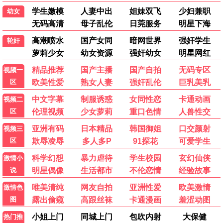
苏长老不要退宗啊
小哥斯拉的逆袭
动画/冒险
武神主宰
许子尧/国漫
遮天动画版
玄幻/国漫
国漫/玄幻
1162集
更新至47集
动画/冒险
许子尧/国漫
玄幻/国漫
海贼王
田中真弓/日漫
灵不灵
搞笑/国漫
田中真弓/日漫
搞笑/国漫
🏢 关于5557影视
⚡
毫秒加载
自研极速流协议，点开即看，告别缓冲。